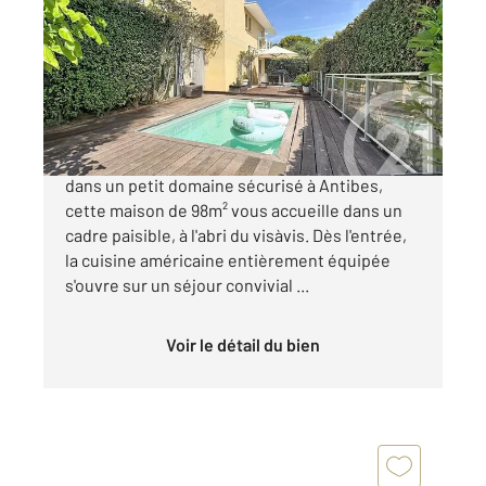
97,51 m
, 5 pièces
Ref : 35971
Maison à vendre
730 000 €
ANTIBES HAUTEURS EXCLUSIVITE : Nichée
dans un petit domaine sécurisé à Antibes,
cette maison de 98m² vous accueille dans un
cadre paisible, à l'abri du visàvis. Dès l'entrée,
la cuisine américaine entièrement équipée
s'ouvre sur un séjour convivial ...
Voir le détail du bien