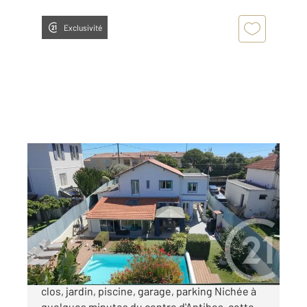
Exclusivité
ANTIBES 06
2
122,30 m
, 5 pièces
Ref : 38118
Maison à vendre
750 000 €
Antibes Maison individuelle 122 m² Terrain
clos, jardin, piscine, garage, parking Nichée à
quelques minutes du centre d'Antibes, cette