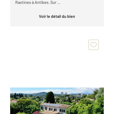
Rastines à Antibes. Sur ...
Voir le détail du bien
ANTIBES 06
2
192 m
, 8 pièces
Ref : 37387
Maison à vendre