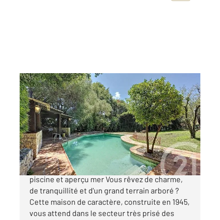
ANTIBES 06
2
124,70 m
, 7 pièces
Ref : 37706
Maison à vendre
850 000 €
ANTIBES - RASTINES Maison provençale avec
piscine et aperçu mer Vous rêvez de charme,
de tranquillité et d'un grand terrain arboré ?
Cette maison de caractère, construite en 1945,
vous attend dans le secteur très prisé des