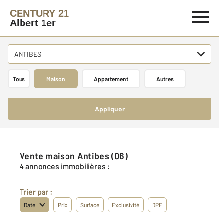
CENTURY 21
Albert 1er
ANTIBES
Tous
Maison
Appartement
Autres
Appliquer
Vente maison Antibes (06)
4 annonces immobilières :
Trier par :
Date
Prix
Surface
Exclusivité
DPE