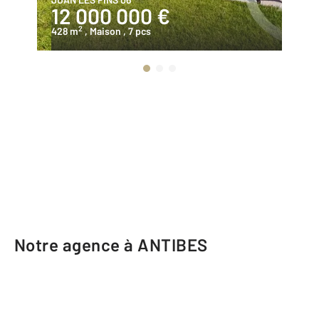
12 000 000 €
6
2
428 m
, Maison
, 7 pcs
10
Notre agence à ANTIBES