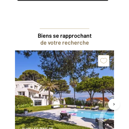
Biens se rapprochant
de votre recherche
JUAN LES PINS 06
BI