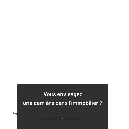
1
Vous envisagez
une carrière dans l'immobilier ?
Agence immobilière
Vente
Vente maison
Découvrir nos offres