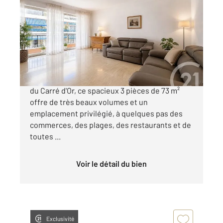
2
71,62 m
, 3 pièces
Ref : 37904
Appartement F3 à vendre
395 000 €
ANTIBES Carré d'Or : Idéalement situé au cœur
du Carré d'Or, ce spacieux 3 pièces de 73 m²
offre de très beaux volumes et un
emplacement privilégié, à quelques pas des
commerces, des plages, des restaurants et de
toutes ...
Voir le détail du bien
Exclusivité