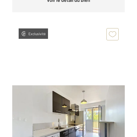
Exclusivité
ANTIBES 06
2
75,02 m
, 3 pièces
Ref : 38184
Appartement F3 à vendre
329 000 €