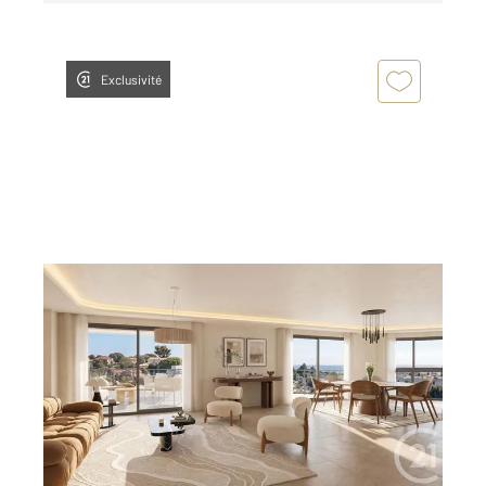
Exclusivité
ANTIBES 06
2
66,70 m
, 3 pièces
Ref : 38176
Appartement F3 à vendre
425 000 €
ANTIBES Ouest EXCLUSIVITE : LANCEMENT