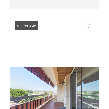
Exclusivité
ANTIBES 06
2
53,35 m
, 2 pièces
Ref : 38008
Appartement F2 à vendre
259 000 €
Visiter le site dédié