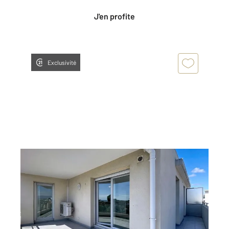
J'en profite
Exclusivité
ANTIBES 06
2
53,61 m
, 3 pièces
Ref : 38110
Appartement F3 à vendre
349 000 €