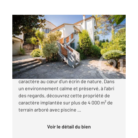
GRASSE 06
2
326,46 m
, 14 pièces
Ref : 37971
Maison à vendre
1 800 000 €
SAINT-ANNE - EXCLUSIVITE - Domaine de
caractère au cœur d'un écrin de nature. Dans
un environnement calme et préservé, à l'abri
des regards, découvrez cette propriété de
caractère implantée sur plus de 4 000 m² de
terrain arboré avec piscine ...
Voir le détail du bien