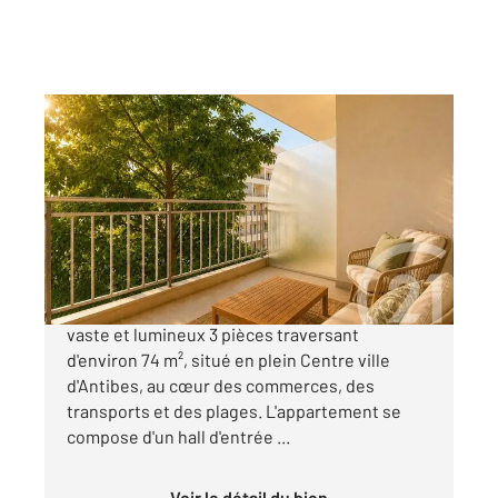
ANTIBES 06
2
74 m
, 3 pièces
Ref : 38113
Appartement F3 à vendre
375 000 €
ANTIBES Centre EXCLUSIVITE : Découvrez ce
vaste et lumineux 3 pièces traversant
d'environ 74 m², situé en plein Centre ville
d'Antibes, au cœur des commerces, des
transports et des plages. L'appartement se
compose d'un hall d'entrée ...
Voir le détail du bien