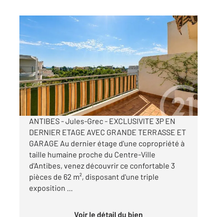
ANTIBES 06
2
62,13 m
, 3 pièces
Ref : 38231
Appartement F3 à vendre
330 000 €
Visiter le site dédié
ANTIBES - Jules-Grec - EXCLUSIVITE 3P EN
DERNIER ETAGE AVEC GRANDE TERRASSE ET
GARAGE Au dernier étage d'une copropriété à
taille humaine proche du Centre-Ville
d'Antibes, venez découvrir ce confortable 3
pièces de 62 m², disposant d'une triple
exposition ...
Voir le détail du bien