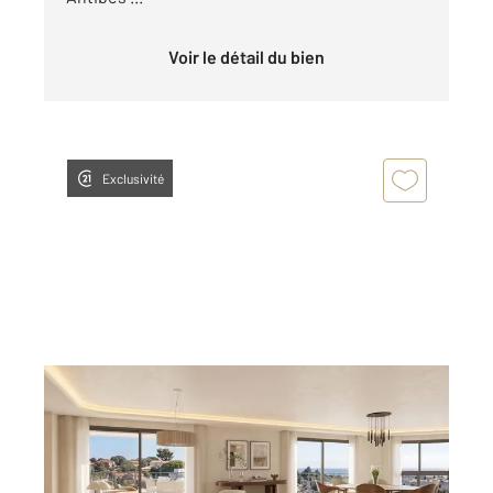
Voir le détail du bien
Exclusivité
ANTIBES 06
2
52,85 m
, 3 pièces
Ref : 38173
Appartement F3 à vendre