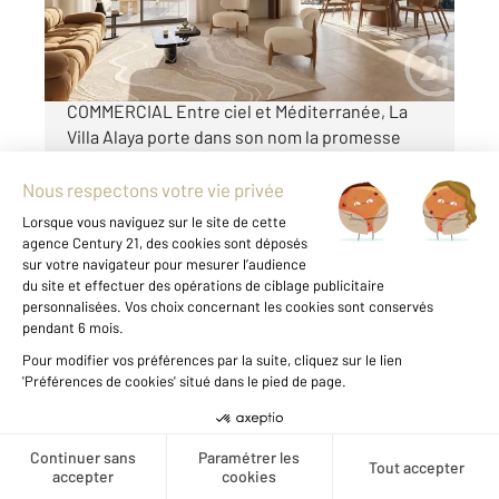
390 000 €
ANTIBES Ouest EXCLUSIVITE : LANCEMENT
COMMERCIAL Entre ciel et Méditerranée, La
Villa Alaya porte dans son nom la promesse
d'un refuge élégant, baigné de lumière et
tourné vers l'horizon. Implantée dans le
quartier résidentiel prisé de Saint-Jean à
Antibes ...
Voir le détail du bien
Exclusivité
Créer une alerte