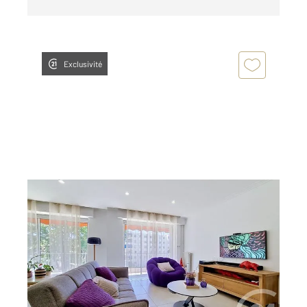
Exclusivité
ANTIBES 06
2
103 m
, 4 pièces
Ref : 37993
Appartement F4 à vendre
538 000 €