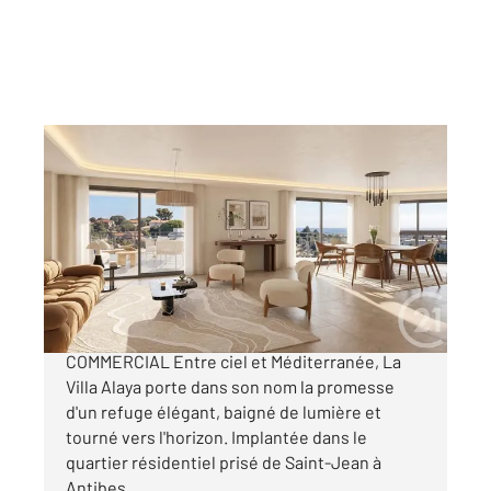
ANTIBES 06
2
91 m
, 4 pièces
Ref : 38174
Appartement F4 à vendre
699 000 €
ANTIBES Ouest EXCLUSIVITE : LANCEMENT
COMMERCIAL Entre ciel et Méditerranée, La
Villa Alaya porte dans son nom la promesse
d'un refuge élégant, baigné de lumière et
tourné vers l'horizon. Implantée dans le
quartier résidentiel prisé de Saint-Jean à
Antibes ...