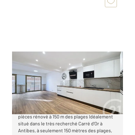
ANTIBES 06
2
99,23 m
, 4 pièces
Ref : 38170
Appartement F4 à vendre
425 000 €
ANTIBES CARRE D'OR Superbe appartement 4
pièces rénové à 150 m des plages Idéalement
situé dans le très recherché Carré d'Or à
Antibes, à seulement 150 mètres des plages,