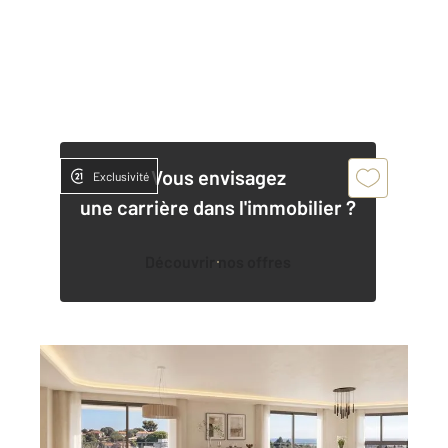
Vous envisagez
Exclusivité
une carrière dans l'immobilier ?
Découvrir nos offres
ANTIBES 06
2
60,35 m
, 3 pièces
Ref : 38175
Appartement F3 à vendre