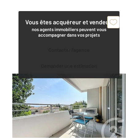
Vous êtes acquéreur et vendeur,
nos agents immobiliers peuvent vous
accompagner dans vos projets
Contacter l'agence
Demander une estimation
ANTIBES 06
2
64,10 m
, 3 pièces
Ref : 37813
Appartement T3 à vendre
365 000 €
ANTIBES - BRÉGUIÈRES Appartement 3 pièces