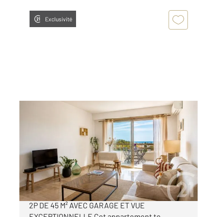
Exclusivité
ANTIBES 06
2
45,03 m
, 2 pièces
Ref : 38200
Appartement F2 à vendre
269 000 €
ANTIBES - Centre-Ville à pieds - EXCLUSIVITE
2P DE 45 M² AVEC GARAGE ET VUE
EXCEPTIONNELLE Cet appartement te