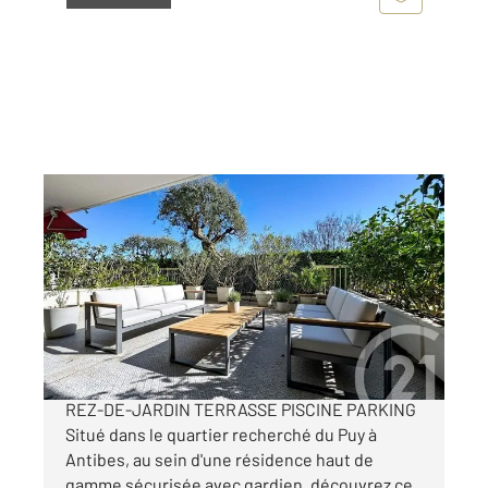
ANTIBES 06
2
79,41 m
, 3 pièces
Ref : 37975
Appartement T3 à vendre
410 000 €
ANTIBES - PUY - EXCLUSIVITE 3 PIÈCES 79 m²
REZ-DE-JARDIN TERRASSE PISCINE PARKING
Situé dans le quartier recherché du Puy à
Antibes, au sein d'une résidence haut de
gamme sécurisée avec gardien, découvrez ce