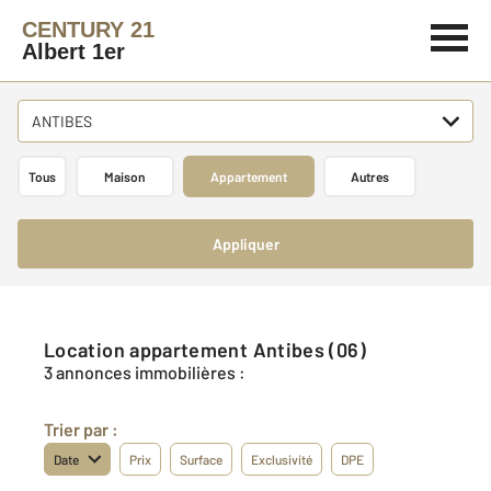
CENTURY 21
Albert 1er
ANTIBES
Tous
Maison
Appartement
Autres
Appliquer
Location appartement Antibes (06)
3 annonces immobilières :
Trier par :
Date
Prix
Surface
Exclusivité
DPE