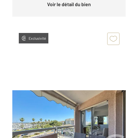
Voir le détail du bien
Exclusivité
ANTIBES 06
2
39,11 m
, 2 pièces
Ref : 37855
Appartement F2 à louer
1 000 €