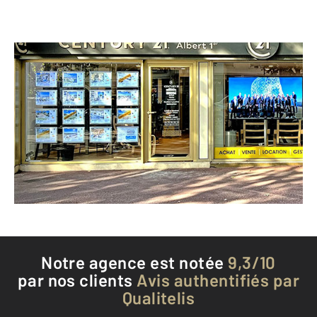
CENTURY 21 Albert 1er
8 boulevard Albert 1er
ANTIBES - 06600
Envoyer un message
Téléphoner à l'agence
Notre agence est notée
9,3/10
par nos clients
Avis authentifiés par
Qualitelis