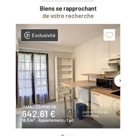
Biens se rapprochant
de votre recherche
Exclusivité
JUAN LES PINS 06
JU
642,61 €
9
par mois charges
comprises
2
18,3 m
, Appartement
, 1 pc
49