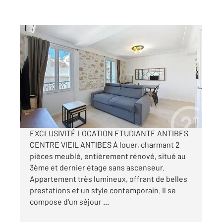
ANTIBES 06
2
36,12 m
, 2 pièces
Ref : 37875
Appartement à louer
866 €
par mois charges comprises
EXCLUSIVITÉ LOCATION ETUDIANTE ANTIBES
CENTRE VIEIL ANTIBES À louer, charmant 2
pièces meublé, entièrement rénové, situé au
3ème et dernier étage sans ascenseur.
Appartement très lumineux, offrant de belles
prestations et un style contemporain. Il se
compose d'un séjour ...