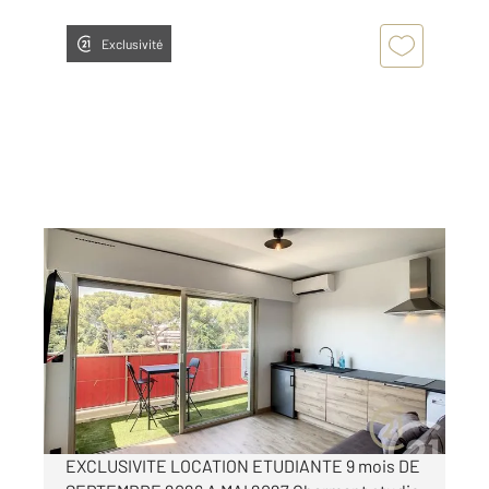
Exclusivité
ANTIBES 06
2
16,56 m
, 1 pièce
Ref : 38125
Appartement F1 à louer
649 €
par mois charges comprises
EXCLUSIVITE LOCATION ETUDIANTE 9 mois DE