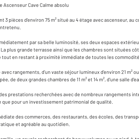
se Ascenseur Cave Calme absolu
 3 pièces d'environ 75 m² situé au 4 étage avec ascenseur, au cœ
entretenu.
mmédiatement par sa belle luminosité, ses deux espaces extérie
 La plus grande terrasse ainsi que les chambres sont situées cô
 tout en restant à proximité immédiate de toutes les commodité
avec rangements, d'un vaste séjour lumineux d'environ 21 m² ouv
ée, de deux grandes chambres de 11 m² et 14 m², d'une salle d'
re des prestations recherchées avec de nombreux rangements inté
e que pour un investissement patrimonial de qualité.
édiate des commerces, des restaurants, des écoles, des transp
atique et agréable au quotidien.
amille, un couple recherchant de beaux volumes ou un pied-à-ter