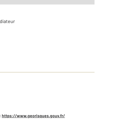
adiateur
:
https://www.georisques.gouv.fr/