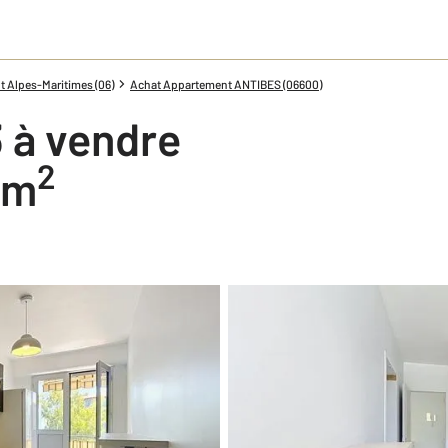
 Alpes-Maritimes (06)
Achat Appartement ANTIBES (06600)
 à vendre
2
2 m