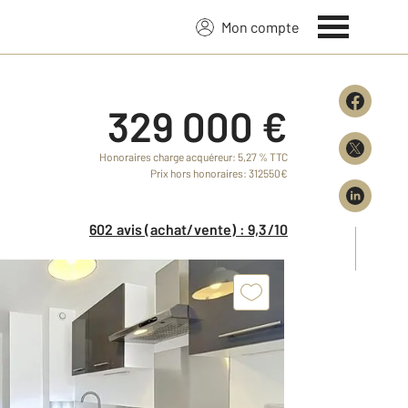
Mon compte
329 000 €
Honoraires charge acquéreur: 5,27 % TTC
Prix hors honoraires: 312550€
602 avis (achat/vente) : 9,3/10