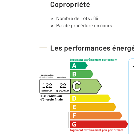
Copropriété
Nombre de Lots : 65
Pas de procédure en cours
Les performances énerg
logement extrêmement performant
consommation
(énergie primaire)
émissions
122
22
2
2
kg CO
/m
.an
kWh/m
.an
2
110 kWh/m²/an
d'énergie finale
logement extrêmement peu performant