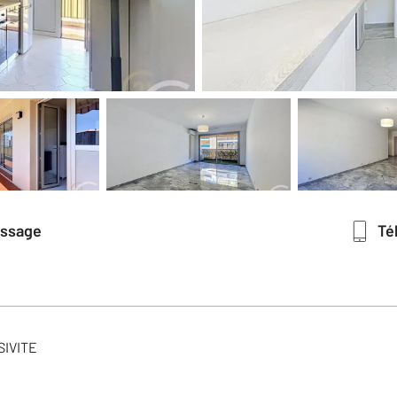
essage
T
SIVITE