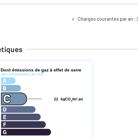
Charges courantes par an : 
étiques
Dont émissions de gaz à effet de serre
*
peu d'émissions de CO2
22
kgCO
/m
.an
2
2