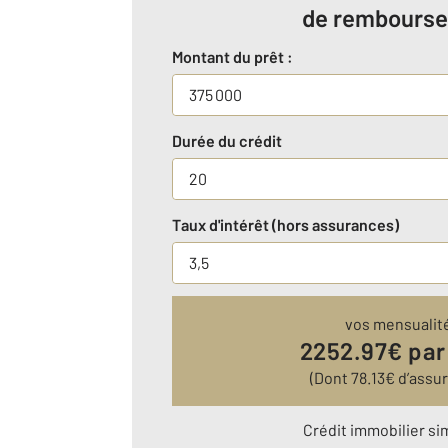
de rembours
Montant du prêt :
Durée du crédit
Taux d'intérêt (hors assurances)
vos mensualit
2252.97
€ par
(Dont
78.13
€ d’assu
Crédit immobilier si