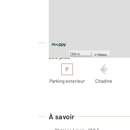
2
Surface totale : 74 m
Type d'appartement : F3
Nombre de pièces : 3
[Voir le détail]
Équipements
500 m
©
Mappy
Les plus
P
Parking exterieur
Citadine
À savoir