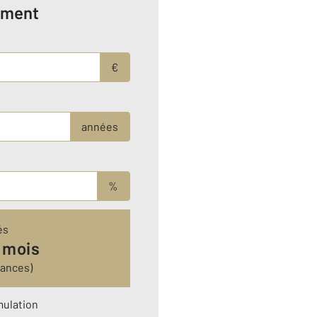
ement
€
années
%
és
 mois
rances)
mulation