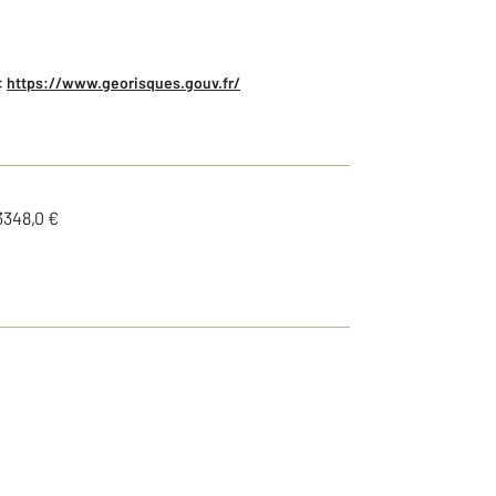
:
https://www.georisques.gouv.fr/
3348,0 €