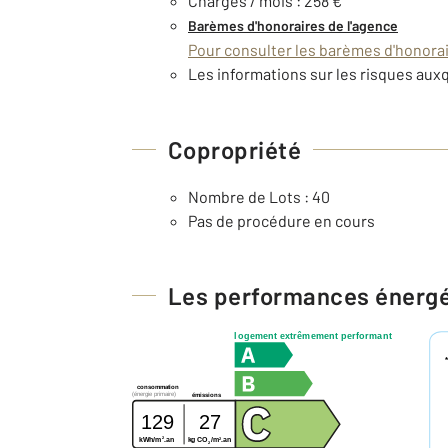
Charges / mois : 258 €
Barèmes d'honoraires de l'agence
Pour consulter les barèmes d'honorair
Les informations sur les risques auxq
Copropriété
Nombre de Lots : 40
Pas de procédure en cours
Les performances énerg
logement extrêmement performant
consommation
(énergie primaire)
émissions
129
27
2
2
kg CO
/m
.an
kWh/m
.an
2