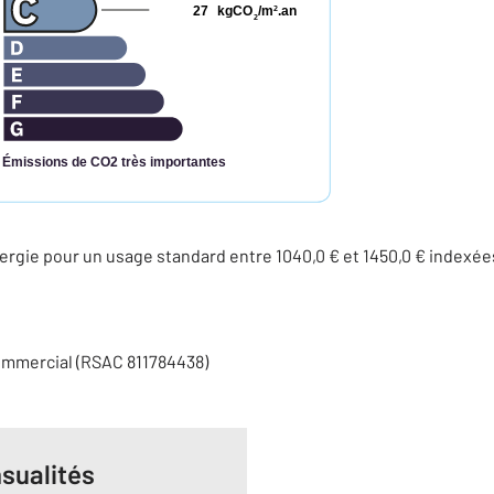
27
kgCO
/m
.an
2
2
Émissions de CO2 très importantes
rgie pour un usage standard entre 1040,0 € et 1450,0 € indexé
ommercial (RSAC 811784438)
sualités