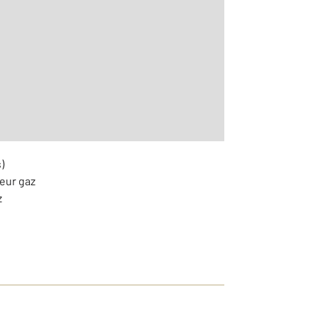
)
teur gaz
z