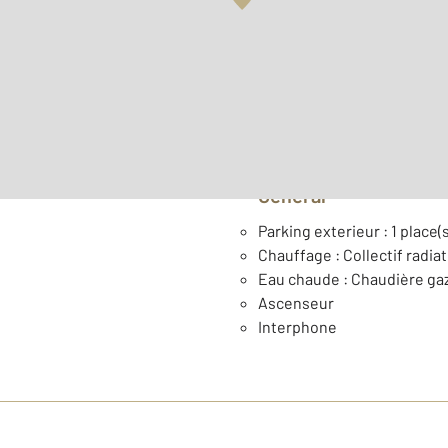
2
Surface habitable : 74 m
ème
Étage : 3
Général
Parking exterieur : 1 place(s
Chauffage : Collectif radia
Eau chaude : Chaudière ga
Ascenseur
Interphone