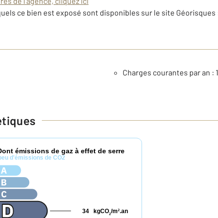
es de l'agence, cliquez ici
uels ce bien est exposé sont disponibles sur le site Géorisques 
Charges courantes par an : 
étiques
Dont émissions de gaz à effet de serre
peu d'émissions de CO2
34
kgCO
/m
.an
2
2