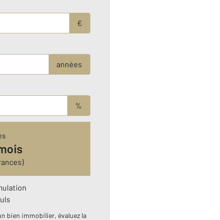
€
années
%
és
 mois
rances)
mulation
uls
n bien immobilier, évaluez la