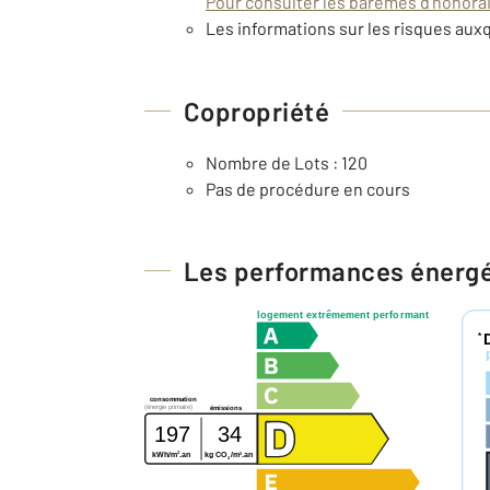
Pour consulter les barèmes d'honorair
Les informations sur les risques auxq
Copropriété
Nombre de Lots : 120
Pas de procédure en cours
Les performances énerg
logement extrêmement performant
*
consommation
(énergie primaire)
émissions
197
34
2
2
kWh/m
.an
kg CO
/m
.an
2