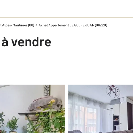
 Alpes-Maritimes (06)
Achat Appartement LE GOLFE JUAN (06220)
 à vendre