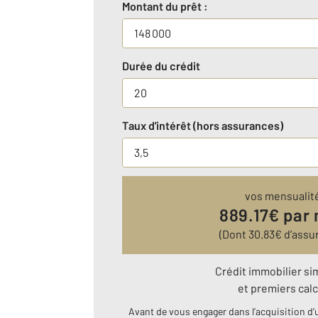
Montant du prêt :
Durée du crédit
Taux d'intérêt (hors assurances)
vos mensualit
889.17
€ par
(Dont
30.83
€ d’assu
Crédit immobilier si
et premiers calc
Avant de vous engager dans l’acquisition d’u